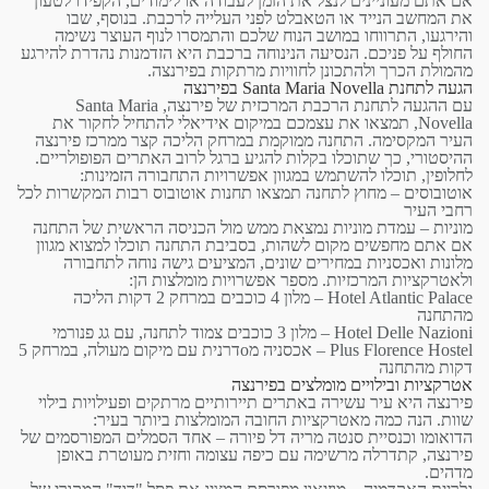
אם אתם מעוניינים לנצל את הזמן לעבודה או לימודים, הקפידו לטעון
את המחשב הנייד או הטאבלט לפני העלייה לרכבת. בנוסף, שבו
והירגעו, התרווחו במושב הנוח שלכם והתמסרו לנוף העוצר נשימה
החולף על פניכם. הנסיעה הנינוחה ברכבת היא הזדמנות נהדרת להירגע
מהמולת הכרך ולהתכונן לחוויות מרתקות בפירנצה.
הגעה לתחנת Santa Maria Novella בפירנצה
עם ההגעה לתחנת הרכבת המרכזית של פירנצה, Santa Maria
Novella, תמצאו את עצמכם במיקום אידיאלי להתחיל לחקור את
העיר המקסימה. התחנה ממוקמת במרחק הליכה קצר ממרכז פירנצה
ההיסטורי, כך שתוכלו בקלות להגיע ברגל לרוב האתרים הפופולריים.
לחלופין, תוכלו להשתמש במגוון אפשרויות התחבורה הזמינות:
אוטובוסים –
מחוץ לתחנה תמצאו תחנות אוטובוס רבות המקשרות לכל
רחבי העיר
מוניות –
עמדת מוניות נמצאת ממש מול הכניסה הראשית של התחנה
אם אתם מחפשים מקום לשהות, בסביבת התחנה תוכלו למצוא מגוון
מלונות ואכסניות במחירים שונים, המציעים גישה נוחה לתחבורה
ולאטרקציות המרכזיות. מספר אפשרויות מומלצות הן:
Hotel Atlantic Palace –
מלון 4 כוכבים במרחק 2 דקות הליכה
מהתחנה
Hotel Delle Nazioni –
מלון 3 כוכבים צמוד לתחנה, עם גג פנורמי
Plus Florence Hostel –
אכסניה מοדרנית עם מיקום מעולה, במרחק 5
דקות מהתחנה
אטרקציות ובילויים מומלצים בפירנצה
פירנצה היא עיר עשירה באתרים תיירותיים מרתקים ופעילויות בילוי
שוות. הנה כמה מאטרקציות החובה המומלצות ביותר בעיר:
הדואומו וכנסיית סנטה מריה דל פיורה –
אחד הסמלים המפורסמים של
פירנצה, קתדרלה מרשימה עם כיפה עצומה וחזית מעוטרת באופן
מדהים.