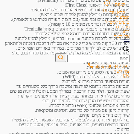
כרטיס פרימיום עם מושבים רחבים יותר (Premium).
שעות
4
כרטיס מחלקה ראשונה (First Class).
ניתן ליהנות מהנחות על כרטיסי הרכבת במקרים הבאים:
קרא עוד
הזמנה מוקדמת (מומלץ להזמין לפחות שבוע מראש).
המלצות
הנחות לסטודנטים ובני נוער (עם הצגת תעודת סטודנט בינלאומית).
טיפים למטייל
הנחות לקבוצות (בהזמנת מינימום 10 מקומות).
מורה דרך
מבצעים מיוחדים ומבצעי הנחות מתחלפים באתר Trenitalia.
בלוג
מה לעשות בתחנת הרכבת ברומא לפני העלייה לרכבת
צרו קשר
לפני העלייה לרכבת בתחנת Termini ברומא, מומלץ להגיע לתחנה
לפחות 30 דקות מראש כדי לאתר את מסילת הרכבת הנכונה ולהתארגן
בנחת. יש לשים לב ולהיזהר מכייסים, במיוחד באזורים הומי אדם.
בתחנה עצמה תוכלו למצוא מגוון שירותים ומתקנים לנוחותכם, כגון:
קופות כרטיסים וכספומטים.
חנויות, בתי קפה ומסעדות.
+39 347 700 5066
שירותי משמורת מזוודות.
צור קשר
נקודות טעינה לטלפונים ניידים ומחשבים.
EN
שירותי אינטרנט אלחוטי חינם (WiFi).
חוויית הנסיעה ברכבת מרומא לפירנצה
הנסיעה ברכבת מרומא לפירנצה נמשכת בדרך כלל כשעתיים עד
שעתיים וחצי, תלוי בסוג הרכבת. במהלך המסע תוכלו ליהנות מנופים
מרהיבים של האזור, במיוחד בעת חציית הרי האפנינים. הקרונות
המודרניים מציעים מגוון שירותים לנוחיותכם, כגון:
חיבור אינטרנט אלחוטי (WiFi) ברוב הרכבות.
קרונות מזנון עם מבחר של כריכים, חטיפים ומשקאות.
שירותים ניידים נקיים ונוחים.
כדי להפוך את הנסיעה לנעימה ומהנה ככל האפשר, מומלץ להצטייד
בכמה פריטים חיוניים, כמו אוזניות, ספר או מגזין, ומעט חטיפים
בריאים.