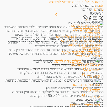
>
בלוג
>
כללי
>
רכבת מרומא לפירנצה
אודות
רכבת מרומא לפירנצה
מאת
סיורים
דן שלזינגר
05/09/24
סיורים
טעימה קטנה מרומא
​טיול ברכבת מרומא לפירנצה הוא חוויה ייחודית ובלתי נשכחת המשלבת
סיור קולינרי ברומא
נוחות, יופי וערים מרתקות. שתי הערים המפורסמות, המרוחקות זו מזו
סיור בותיקן
כ-270 ק"מ, מחוברות ברשת רכבות מודרנית ויעילה. זמן הנסיעה
סיור בבית הכנסת הגדול ברומא
הממוצע נע בין שעה וחצי לשלוש שעות, תלוי בסוג הרכבת. לאורך
כל המזרקות מובילות לרומא
המסלול, הנוסעים נהנים מנופים עוצרי נשימה של רכסי הרי האפנינים,
סיור מודרך בקוליסאום
גבעות ירוקות, כרמים פסטורליים ועיירות ציוריות.
גלריה בורגזה
הנסיעה ברכבת מאפשרת לכם לחוות את המעבר ההדרגתי בין שתי
סיור פרטי בהתאמה אישית
הערים היפהפיות, להירגע ולהתרשם מהנופים המרהיבים של איטליה
הכנסיות של רומא
במיטבה.
לחצו למידע על
טיולים מחוץ לרומא
שכדאי להכיר.
טעימה קטנה מרומא
מידע חשוב על רכישת כרטיסי רכבת
ישנן מספר אפשרויות לרכישת כרטיסי רכבת מרומא לפירנצה:
שעות
4
הזמנה מקוונת דרך אתר האינטרנט של הרכבות האיטלקיות
קרא עוד
(Trenitalia) או אפליקציות כרטיסים פופולריות.
רכישה בקופות הכרטיסים או במכונות האוטומטיות הנמצאות בתחנות
הרכבת.
סיור קולינרי ברומא
רכישה ישירות ברכבת (בתוספת תשלום).
שעות
3
מחירי הכרטיסים משתנים בהתאם למחלקת הנסיעה וזמן ההזמנה
מראש. ממוצע המחירים נע בין 20 ל-50 יורו. קיימים.
קרא עוד
סוגי כרטיסים שונים:
כרטיס רגיל (Standard).
סיור במוזיאוני הותיקן