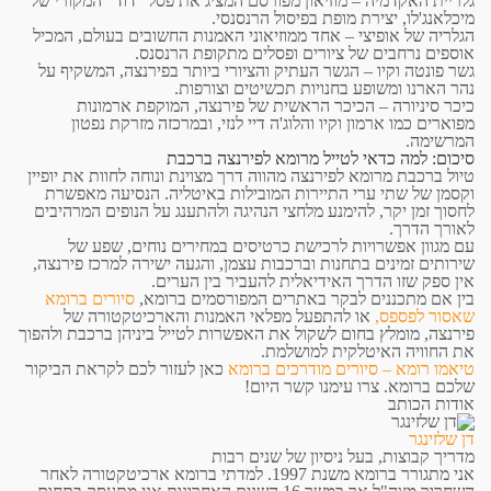
גלריית האקדמיה –
מוזיאון מפורסם המציג את פסל "דוד" המקורי של
מיכלאנג'לו, יצירת מופת בפיסול הרנסנסי.
הגלריה של אופיצי –
אחד ממוזיאוני האמנות החשובים בעולם, המכיל
אוספים נרחבים של ציורים ופסלים מתקופת הרנסנס.
גשר פונטה וקיו –
הגשר העתיק והציורי ביותר בפירנצה, המשקיף על
נהר הארנו ומשופע בחנויות תכשיטים וצורפות.
כיכר סיניורה –
הכיכר הראשית של פירנצה, המוקפת ארמונות
מפוארים כמו ארמון וקיו והלוג'ה דיי לנזי, ובמרכזה מזרקת נפטון
המרשימה.
סיכום: למה כדאי לטייל מרומא לפירנצה ברכבת
טיול ברכבת מרומא לפירנצה מהווה דרך מצוינת ונוחה לחוות את יופיין
וקסמן של שתי ערי התיירות המובילות באיטליה. הנסיעה מאפשרת
לחסוך זמן יקר, להימנע מלחצי הנהיגה ולהתענג על הנופים המרהיבים
לאורך הדרך.
עם מגוון אפשרויות לרכישת כרטיסים במחירים נוחים, שפע של
שירותים זמינים בתחנות וברכבות עצמן, והגעה ישירה למרכז פירנצה,
אין ספק שזו הדרך האידיאלית להעביר בין הערים.
בין אם מתכננים לבקר באתרים המפורסמים ברומא,
סיורים ברומא
שאסור לפספס,
או להתפעל מפלאי האמנות והארכיטקטורה של
פירנצה, מומלץ בחום לשקול את האפשרות לטייל ביניהן ברכבת ולהפוך
את החוויה האיטלקית למושלמת.
טיאמו רומא – סיורים מודרכים ברומא
כאן לעזור לכם לקראת הביקור
שלכם ברומא. צרו עימנו קשר היום!
אודות הכותב
דן שלזינגר
מדריך קבוצות, בעל ניסיון של שנים רבות
אני מתגורר ברומא משנת 1997. למדתי ברומא ארכיטקטורה לאחר