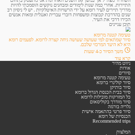
השחרור מצה"ל אך במשך 16 השנים האחרונות אני מתעסק בתחום
התיירות. אחרי כמה שנות לימודים ומבחנים נוקשים הוסמכתי להיות
מדריך תיירים לעיר רומא על ידי הרשויות האיטלקיות . יש לי ניסיון רב
שנים בהדרכת קבוצות ומשפחות דוברי עברית ואנגלית ומאות אנשים
הכירו דרכי את העיר.
תוכן עניינים
טעימה קטנה מרומא
סיור שמתאים למי שעושה שעושה גיחה קצרה לרומא. לפעמים רומא
היא לא היעד המרכזי שלכם.
משך הסיור כ-4 שעות
קרא עוד
ניווט מהיר
אודות
סיורים
טעימה קטנה מרומא
סיור קולינרי ברומא
סיור בותיקן
סיור בבית הכנסת הגדול ברומא
כל המזרקות מובילות לרומא
סיור מודרך בקוליסאום
גלריה בורגזה
סיור פרטי בהתאמה אישית
הכנסיות של רומא
Recommended trips
המלצות