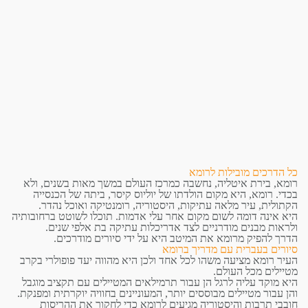
כל הדרכים מובילות לרומא
רומא, בירת איטליה, נחשבה כמרכז העולם במשך מאות בשנים, ולא
בכדי. רומא, היא מקום הולדתו של יוליוס קיסר, ביתה של הכנסייה
הקתולית, עיר מלאה עתיקות, היסטוריה, רומנטיקה ואוכל נהדר.
היא אינה דומה לשום מקום אחר עלי אדמות. תוכלו לשוטט ברחובותיה
ולראות מבנים מודרניים לצד אדריכלות עתיקה בת אלפי שנים.
הדרך להפיק מרומא את המיטב היא על ידי סיורים מודרכים.
סיורים בעברית עם מדריך ברומא
העיר רומא מציעה משהו לכל אחד ולכן היא מהווה יעד פופולרי בקרב
מטיילים מכל העולם.
היא מוקד עליה לרגל הן עבור תרמילאים המטיילים עם תקציב מוגבל
והן עבור מטיילים מבוססים יותר, המעוניינים בחוויה יוקרתית ומפנקת.
חובבי תרבות והיסטוריה מגיעים לרומא כדי לחקור את ההריסות