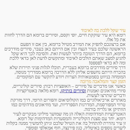
עיר שקל ללכת בה לאיבוד
רומא היא עיר שוקקת חיים, יופי וקסם, וסיורים ברומא הם הדרך לחוות
את כל אלו.
אם ברצונכם להפיק את המירב מטיול ברומא, בין אם זו הפעם
הראשונה שלכם בעיר הנצח ובין אם הייתם כאן בעבר, סיורים מודרכים
ברומא, הם הדרך הטובה ביותר לעשות זאת. ו
הסיבה לכך היא שקל
להגיע למצב שאתם הולכים לאיבוד ומתקשים לדעת לאן כדאי ללכת
ומה לא כדאי לפספס!
דרך סיורים מודרכים ברומא בעברית, תוכלו לגלות פניני תיירות שלא
בהכרח הייתם נחשפים אליהן ללא הדרכה ברומא ממדריך מנוסה,
המומחה בניווט בסמטאותיה הצרות ויודע לתקשר עם המקומיים.
הזמן קצר והמלאכה מרובה
כאשר אנו מדברים על סיורים – האופציות רבות: סיורים קולינריים,
סיורי מוזיאונים ואמנות
וסיורים בותיקן
.
רומא מלאה באטרקציות
ודברים שתרצו לעשות.
מאתרים ארכיאולוגיים כמו הקולוסיאום והפורום הרומי, דרך מזרקת
טרווי המפורסמת, המדרגות הספרדיות, ועד מוזיאונים מדהימים כמו
הוותיקן או גלריה בורגזה.
האטרקציות המדהימות האלה הן מה שמושך מיליוני מבקרים לעיר
רומא.
יחד עם סצנת הקולינריה והמסעדות המדהימות של רומא.
זו עיר נהדרת להתחיל בה את הטיול שלכם וניתן להמשיך ממנה בקלות
ליעדים נוספים באיטליה, כגון פירנצה, חוף אמאלפי ופומפיי.