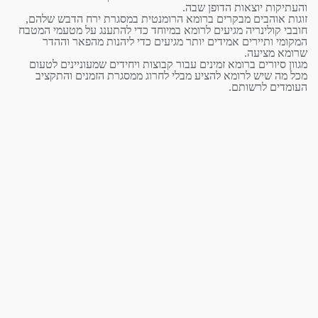
והעתיקות יוצאות הדופן שבה.
זוגות אוהבים מבקרים ברומא הרומנטית במסגרת ירח הדבש שלהם,
חובבי קולינריה מגיעים לרומא במיוחד כדי להתענג על מטעמי המטבח
המקומי ותיירים אמידים יותר מגיעים
כדי ליהנות מהפאר וההדר
שרומא מציעה.
מגוון סיורים ברומא זמינים עבור קבוצות ויחידים שמעוניינים לטעום
מכל מה שיש לרומא להציע מבלי לחרוג ממסגרת הזמנים והתקציב
העומדים לרשותם.