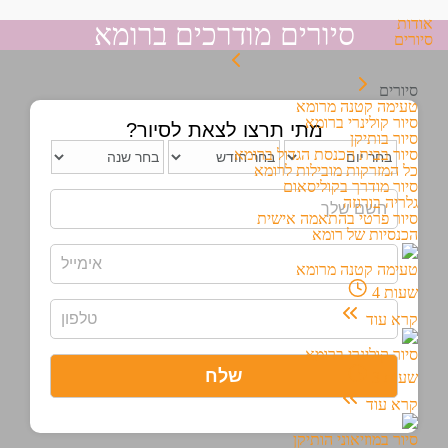
אודות
סיורים מודרכים ברומא
סיורים
סיורים
טעימה קטנה מרומא
סיור קולינרי ברומא
מתי תרצו לצאת לסיור?
סיור בותיקן
סיור בבית הכנסת הגדול ברומא
כל המזרקות מובילות לרומא
סיור מודרך בקוליסאום
גלריה בורגזה
סיור פרטי בהתאמה אישית
הכנסיות של רומא
טעימה קטנה מרומא
שעות
4
קרא עוד
סיור קולינרי ברומא
שעות
3
קרא עוד
סיור במוזיאוני הותיקן