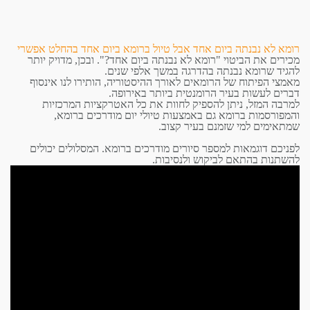
רומא לא נבנתה ביום אחד אבל טיול ברומא ביום אחד בהחלט אפשרי
מכירים את הביטוי "רומא לא נבנתה ביום אחד?". ובכן, מדויק יותר
להגיד שרומא נבנתה בהדרגה במשך אלפי שנים.
מאמצי הפיתוח של הרומאים לאורך ההיסטוריה, הותירו לנו אינסוף
דברים לעשות בעיר הרומנטית ביותר באירופה.
למרבה המזל, ניתן להספיק לחוות את כל האטרקציות המרכזיות
והמפורסמות ברומא גם באמצעות טיולי יום מודרכים ברומא,
שמתאימים למי שזמנם בעיר קצוב.
לפניכם דוגמאות למספר
סיורים מודרכים ברומא
. המסלולים יכולים
להשתנות בהתאם לביקוש ולנסיבות.