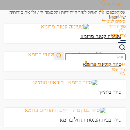
שעות
4
קרא עוד
אל תפספסו את הטיול לעיר הייחודיות והקסומה הזו. גלו את סודותיה
המלצות
של רומא!
טיפים למטייל
מורה דרך
בלוג
צרו קשר
טעימה קטנה מרומא
סיור קולינרי ברומא
+39 347 700 5066
צור קשר
EN
סיור בותיקן
סיור בבית הכנסת הגדול ברומא