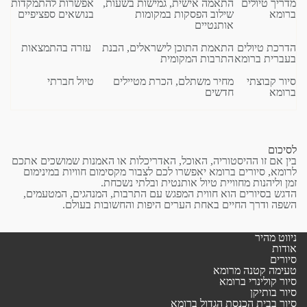
מדריך טיולים
התאמה אישית, גמישות בשעות,
אפשרות להתמקדות
ברומא
שילוב הפסקות במקומות
בנושאים ספציפיים
אותנטיים
הדרכת טיולים
התאמת התוכן לישראלים, הבנת
עזרה בהתמצאות
בעברית ברומא
התרבות המקומית
סיור קבוצתי
מחיר משתלם, הכרת מטיילים
טיול חברתי
ברומא
חדשים
לסיכום
בין אם זו ההיסטוריה, האוכל, האדריכלות או האמנות שמושכים אתכם
לרומא, סיורים ברומא יאפשרו לכם לצבור מקסימום חוויות במינימום
זמן וליהנות מחוויית טיול אותנטית ובלתי נשכחת.
הדגש בסיורים הוא חווית המפגש עם התרבות, המנהגים, המטעמים,
השפה ודרך החיים באחת הערים היפות והחשובות בעולם.
ניווט מהיר
אודות
סיורים
טעימה קטנה מרומא
סיור קולינרי ברומא
סיור בותיקן
סיור בבית הכנסת הגדול ברומא