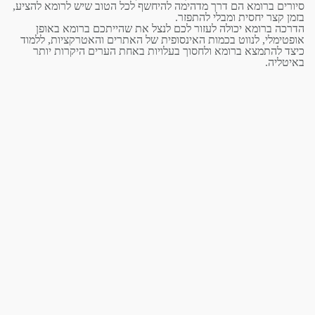
סיורים ברומא הם דרך מדהימה להיחשף לכל הטוב שיש לרומא להציע,
בזמן קצר יחסית ומבלי להתפזר.
הדרכה ברומא יכולה לעזור לכם לנצל את שהייתכם ברומא באופן
אופטימלי, לנווט בכמות האינסופית של האתרים והאטרקציות, ללמוד
כיצד להתמצא ברומא ולחסוך בעלויות באחת הערים היקרות יותר
באיטליה.