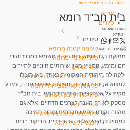
>
בלוג
>
כללי
>
בית חב"ד רומא
אודות
בית חב"ד רומא
סיורים
מאת
דן שלזינגר
07/11/24
סיורים
טעימה קטנה מרומא
ממוקם בלב רומא, בית חב"ד משמש כמרכז יהודי
סיור קולינרי ברומא
חם ומזמין, המציע מגוון שירותים חיוניים לתיירים
סיור בותיקן
ולקהילה היהודית המקומית כאחד. כאן תוכלו
סיור בבית הכנסת הגדול ברומא
למצוא ארוחות כשרות, תפילות, שיעורי תורה, ומידע
כל המזרקות מובילות לרומא
מקיף על אטרקציות יהודיות ברומא. בית חב"ד
סיור מודרך בקוליסאום
מספק לא רק מענה לצרכים הדתיים, אלא גם
גלריה בורגזה
מהווה נקודת מפגש חברתית ומקור תמיכה
סיור פרטי בהתאמה אישית
למטיילים הישראלים. עבור רבים, הביקור בבית
הכנסיות של רומא