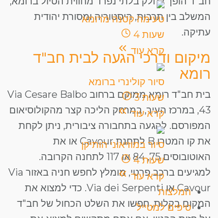
חב"ד הופך לחלק בלתי נפרד מחווית הטיול ברומא,
המשלב בין תרבות, היסטוריה ומסורת יהודית
טעימה קטנה מרומא
עתיקה.
שעות
4
קרא עוד
מיקום ודרכי הגעה לבית חב"ד
רומא
סיור קולינרי ברומא
בית חב"ד רומא ממוקם ברחוב Via Cesare Balbo
שעות
3
43, במרכז העיר, במרחק הליכה קצר מהקולוסיאום
קרא עוד
המפורסם. להגעה בתחבורה ציבורית, ניתן לקחת
את קו המטרו B לתחנת Cavour או את
סיור במוזיאוני הותיקן
האוטובוסים 75, 84 או 117 לתחנה הקרובה.
שעות
4
למגיעים ברכב פרטי, מומלץ לחפש חניה באזור Via
קרא עוד
Cavour או Via dei Serpenti. כדי למצוא את
המלצות
המקום בקלות, חפשו את השלט הכחול של חב"ד
טיפים למטייל