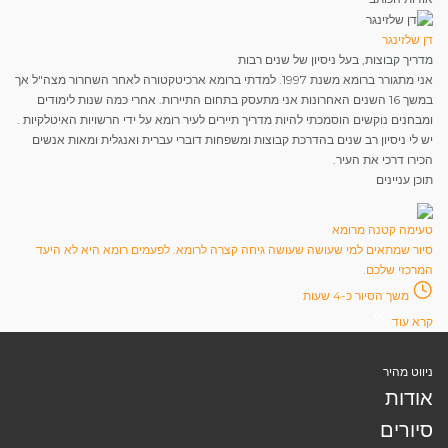
דן שלזינגר
מדריך קבוצות, בעל ניסיון של שנים רבות
אני מתגורר ברומא משנת 1997. למדתי ברומא ארכיטקטורה לאחר השחרור מצה"ל אך
במשך 16 השנים האחרונות אני מתעסק בתחום התיירות. אחרי כמה שנות לימודים
ומבחנים נוקשים הוסמכתי להיות מדריך תיירים לעיר רומא על ידי הרשויות האיטלקיות .
יש לי ניסיון רב שנים בהדרכת קבוצות ומשפחות דוברי עברית ואנגלית ומאות אנשים
הכירו דרכי את העיר.
תוכן עניינים
טעימה קטנה מרומא
סיור שמתאים למי שעושה שעושה גיחה קצרה לרומא. לפעמים רומא היא לא היעד
המרכזי שלכם.
משך הסיור כ-4 שעות
קרא עוד
ניווט מהיר
אודות
סיורים