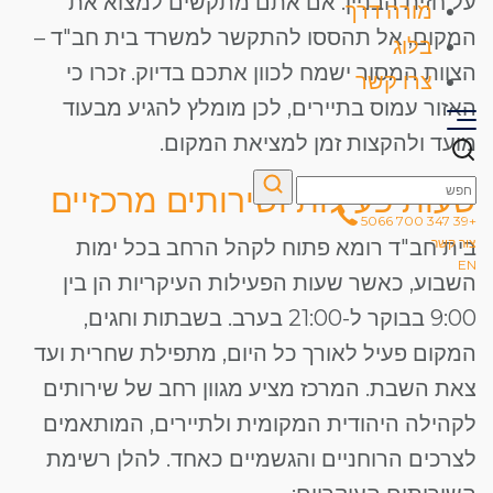
על חזית הבניין. אם אתם מתקשים למצוא את
מורה דרך
המקום, אל תהססו להתקשר למשרד בית חב"ד –
בלוג
הצוות המסור ישמח לכוון אתכם בדיוק. זכרו כי
צרו קשר
האזור עמוס בתיירים, לכן מומלץ להגיע מבעוד
מועד ולהקצות זמן למציאת המקום.
שעות פעילות ושירותים מרכזיים
+39 347 700 5066
בית חב"ד רומא פתוח לקהל הרחב בכל ימות
צור קשר
EN
השבוע, כאשר שעות הפעילות העיקריות הן בין
9:00 בבוקר ל-21:00 בערב. בשבתות וחגים,
המקום פעיל לאורך כל היום, מתפילת שחרית ועד
צאת השבת. המרכז מציע מגוון רחב של שירותים
לקהילה היהודית המקומית ולתיירים, המותאמים
לצרכים הרוחניים והגשמיים כאחד. להלן רשימת