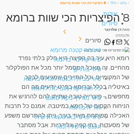
>
בלוג
>
כללי
>
8 הפיצריות הכי שוות ברומא
אודות
8 הפיצריות הכי שוות ברומא
סיורים
מאת
דן שלזינגר
07/10/19
סיורים
טעימה קטנה מרומא
רומא היא עיר בה הפיצה היא חלק בלתי נפרד
סיור קולינרי ברומא
מהחיים. זה מאכל המסמל יותר מכל את הפולקלור
סיור בותיקן
של המקומיים, וכל התיירים שמגיעים לבקר
סיור בבית הכנסת הגדול ברומא
באיטליה בכלל וברומא בפרט יודעים מה הם
כל המזרקות מובילות לרומא
מחפשים – פיצרייה טובה שתיתן להם להרגיש את
סיור מודרך בקוליסאום
הניחוח הקסום של רומא במיטבה. אמנם כל תרבות
גלריה בורגזה
האכילה מפותחת מאוד בעיר, ניתן להתרשם משפע
סיור פרטי בהתאמה אישית
של מסעדות, בתי קפה וגלידריות. אבל מסתבר
הכנסיות של רומא