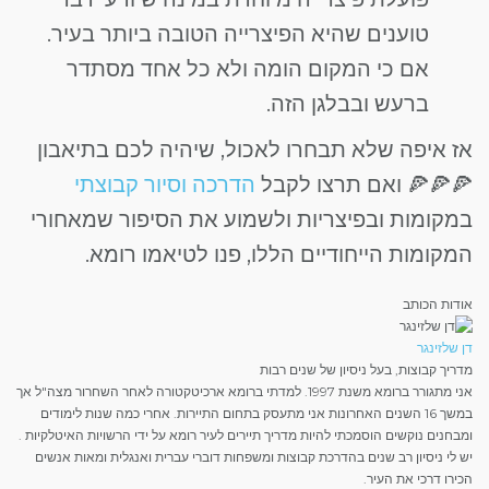
טוענים שהיא הפיצרייה הטובה ביותר בעיר.
אם כי המקום הומה ולא כל אחד מסתדר
ברעש ובבלגן הזה.
אז איפה שלא תבחרו לאכול, שיהיה לכם בתיאבון
🍕🍕🍕 ואם תרצו לקבל
הדרכה וסיור קבוצתי
במקומות ובפיצריות ולשמוע את הסיפור שמאחורי
המקומות הייחודיים הללו, פנו לטיאמו רומא.
אודות הכותב
דן שלזינגר
מדריך קבוצות, בעל ניסיון של שנים רבות
אני מתגורר ברומא משנת 1997. למדתי ברומא ארכיטקטורה לאחר השחרור מצה"ל אך
במשך 16 השנים האחרונות אני מתעסק בתחום התיירות. אחרי כמה שנות לימודים
ומבחנים נוקשים הוסמכתי להיות מדריך תיירים לעיר רומא על ידי הרשויות האיטלקיות .
יש לי ניסיון רב שנים בהדרכת קבוצות ומשפחות דוברי עברית ואנגלית ומאות אנשים
הכירו דרכי את העיר.