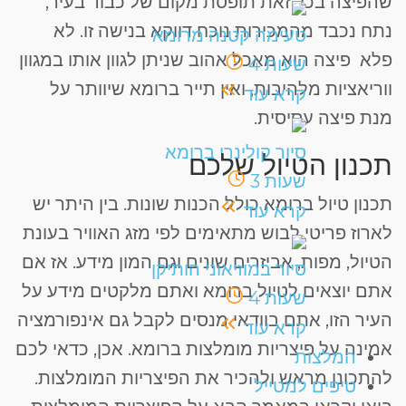
שהפיצה בכל זאת תופסת מקום של כבוד בעיר,
נתח נכבד מהמכירות נוכח דווקא בנישה זו. לא
טעימה קטנה מרומא
פלא פיצה הוא מאכל אהוב שניתן לגוון אותו במגוון
שעות
4
ווריאציות מלהיבות, ואין תייר ברומא שיוותר על
קרא עוד
מנת פיצה עסיסית.
סיור קולינרי ברומא
תכנון הטיול שלכם
שעות
3
תכנון טיול ברומא כולל הכנות שונות. בין היתר יש
קרא עוד
לארוז פריטי לבוש מתאימים לפי מזג האוויר בעונת
הטיול, מפות, אביזרים שונים וגם המון מידע. אז אם
סיור במוזיאוני הותיקן
אתם יוצאים לטיול ברומא ואתם מלקטים מידע על
שעות
4
העיר הזו, אתם בוודאי מנסים לקבל גם אינפורמציה
קרא עוד
אמינה על פיצריות מומלצות ברומא. אכן, כדאי לכם
המלצות
להתכונן מראש ולהכיר את הפיצריות המומלצות.
טיפים למטייל