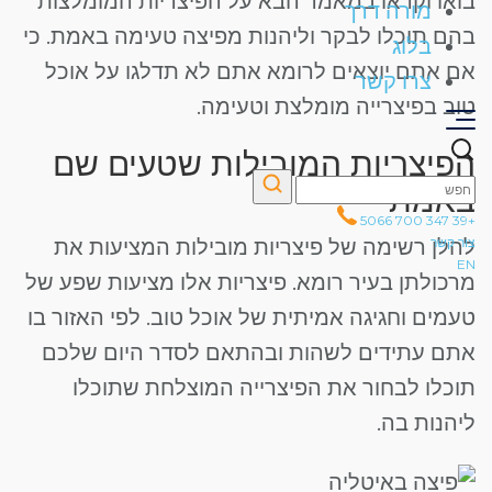
בואו וקראו במאמר הבא על הפיצריות המומלצות
מורה דרך
בהם תוכלו לבקר וליהנות מפיצה טעימה באמת. כי
בלוג
אם אתם יוצאים לרומא אתם לא תדלגו על אוכל
צרו קשר
טוב בפיצרייה מומלצת וטעימה.
הפיצריות המובילות שטעים שם
באמת
+39 347 700 5066
להלן רשימה של פיצריות מובילות המציעות את
צור קשר
EN
מרכולתן בעיר רומא. פיצריות אלו מציעות שפע של
טעמים וחגיגה אמיתית של אוכל טוב. לפי האזור בו
אתם עתידים לשהות ובהתאם לסדר היום שלכם
תוכלו לבחור את הפיצרייה המוצלחת שתוכלו
ליהנות בה.